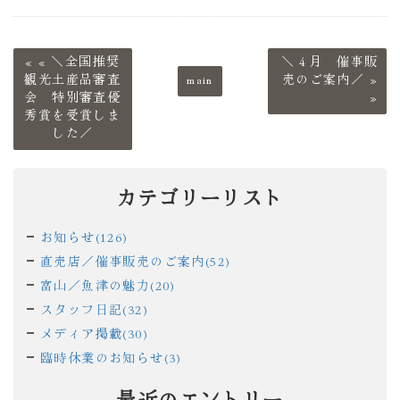
«
＼全国推奨
＼４月 催事販
観光土産品審査
main
売のご案内／
»
会 特別審査優
秀賞を受賞しま
した／
カテゴリーリスト
お知らせ(126)
直売店／催事販売のご案内(52)
富山／魚津の魅力(20)
スタッフ日記(32)
メディア掲載(30)
臨時休業のお知らせ(3)
最近のエントリー