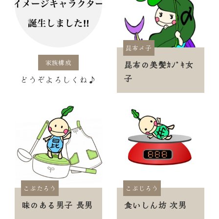
昆布〆子
家族構成
昆布の美髪ｶｼﾞｷ女
子
どうぞよろしくね♪
こぶたろう
こぶじろう
味のある男子 長男
食いしん坊 次男