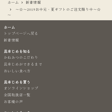
ホーム
新着情報
～☆～2019お中元・夏ギフトのご注文賜り中～☆
～
ホーム
トップページへ戻る
新着情報
昆布じめを知る
かねみつのこだわり
昆布じめができるまで
おいしい食べ方
昆布じめを買う
オンラインショップ
全国取扱店一覧
お客様の声