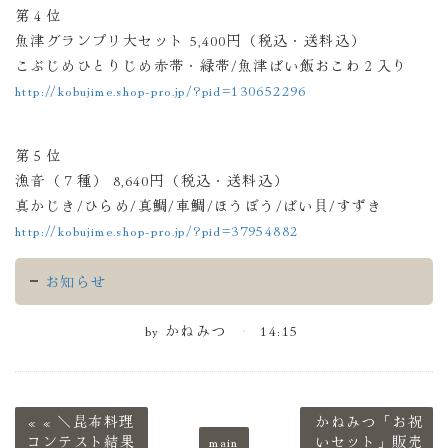
第４位
魚津グランプリ大セット 5,400円（税込・送料込）
こぶじめひとりじめ赤帯・緑帯/魚津ばい飯おこわ２入り
http://kobujime.shop-pro.jp/?pid=130652296
第５位
漁音（７種） 8,640円（税込・送料込）
真かじき/ひらめ/真鯛/車鯛/ほうぼう/ばい貝/すずき
http://kobujime.shop-pro.jp/?pid=37954882
お知らせ
by
かねみつ
14:15
«
＼昆布料理
かねみつ「お祝
コンテスト結果
main
いセット」販売