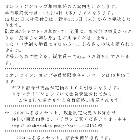
オンラインショップ年末年始のご案内をいたします。
年内最終受付は、12月24日（木）までとなります。
12月24日以降受付分は、新年1月5日（火）からの発送とな
ります。
御歳暮/冬ギフト/お年賀/ご自宅用に、無添加で栄養たっぷ
りな「昆布じめ刺し身」をご用命くださいませ。
またコロナ禍で帰省できない方へ、ふるさとの味を贈られま
せんか。
皆様からのご注文を、従業員一同心よりお待ちしておりま
す。
***********************************************
☆オンラインショップ会員様限定キャンペーンは12月15日
まで!!
ギフト詰合せ商品が定価の１０％引きになります。
※オンラインショップにて会員登録されてから、
ご注文して頂きますと会員価格が表示されます。
***********************************************
☆「2020ふるさとセット」数量限定販売のお知らせ
詳しい商品内容は、コチラをご覧くださいませ↓↓↓
http://kobujime.shop-pro.jp/?pid=152219193
***********************************************
「2020ふるさとセット」詰合せ商品写真です。