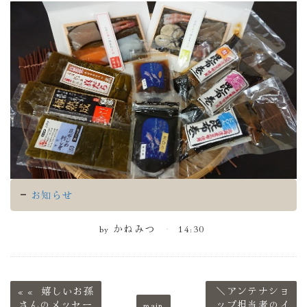
お知らせ
by
かねみつ
14:30
«
嬉しいお孫
＼アンテナショ
さんのメッセー
main
ップ担当者のイ