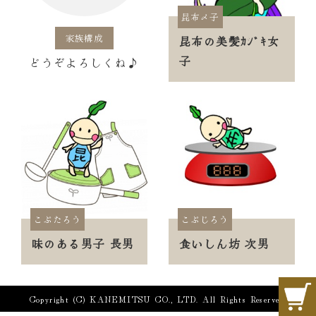
昆布〆子
家族構成
昆布の美髪ｶｼﾞｷ女
子
どうぞよろしくね♪
こぶたろう
こぶじろう
味のある男子 長男
食いしん坊 次男
Copyright (C) KANEMITSU CO., LTD. All Rights Reserved.