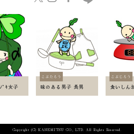
こぶたろう
こぶじろう
ｼﾞｷ女子
味のある男子 長男
食いしん
Copyright (C) KANEMITSU CO., LTD. All Rights Reserved.