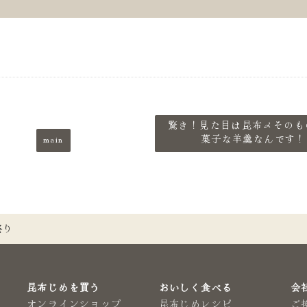
驚き！見た目は昆布〆そのも
main
菓子な羊羹なんです！
祭り
昆布じめを買う
おいしく食べる
会
オンラインショップ
昆布じめレシピ
ご