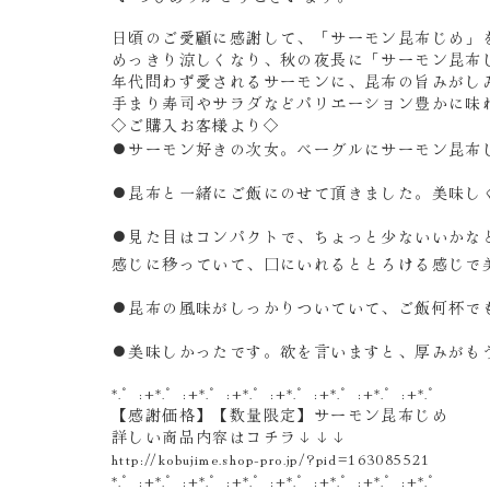
日頃のご愛顧に感謝して、「サーモン昆布じめ」
めっきり涼しくなり、秋の夜長に「サーモン昆布
年代問わず愛されるサーモンに、昆布の旨みがし
手まり寿司やサラダなどパリエーション豊かに味
◇ご購入お客様より◇
●サーモン好きの次女。ベーグルにサーモン昆布
●昆布と一緒にご飯にのせて頂きました。美味し
●見た目はコンパクトで、ちょっと少ないいかな
感じに移っていて、口にいれるととろける感じで
●昆布の風味がしっかりついていて、ご飯何杯で
●
美味しかったです。欲を言いますと、厚みがも
*.゜:+*.゜:+*.゜:+*.゜:+*.゜:+*.゜:+*.゜:+*.゜
【感謝価格】【数量限定】サーモン昆布じめ
詳しい商品内容はコチラ↓↓↓
http://kobujime.shop-pro.jp/?pid=163085521
*.゜:+*.゜:+*.゜:+*.゜:+*.゜:+*.゜:+*.゜:+*.゜