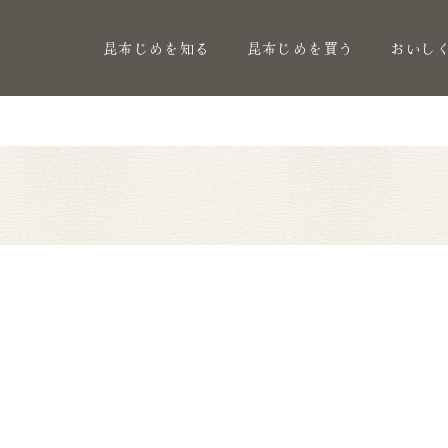
昆布じめを知る
昆布じめを買う
おいし
り