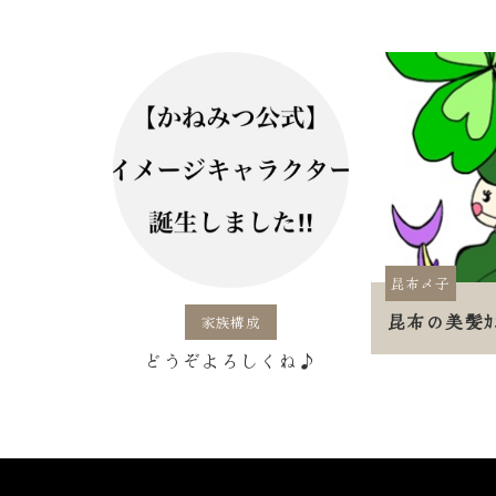
昆布〆子
昆布の美髪ｶ
家族構成
どうぞよろしくね♪