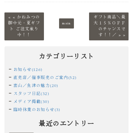
«
かねみつの
ギフト商品＼最
御中元・夏ギフ
main
大１５％ＯＦＦ
ト ご注文承り
のチャンスで
中！！
す！！／
»
カテゴリーリスト
お知らせ(126)
直売店／催事販売のご案内(52)
富山／魚津の魅力(20)
スタッフ日記(32)
メディア掲載(30)
臨時休業のお知らせ(3)
最近のエントリー