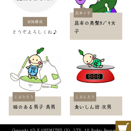
昆布〆子
家族構成
昆布の美髪ｶｼﾞｷ女
子
どうぞよろしくね♪
こぶたろう
こぶじろう
味のある男子 長男
食いしん坊 次男
Copyright (C) KANEMITSU CO., LTD. All Rights Reserved.