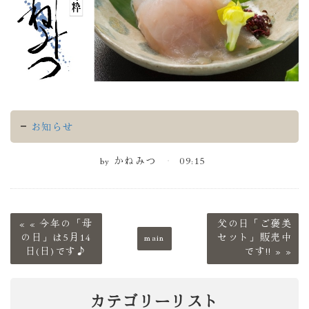
お知らせ
by
かねみつ
09:15
«
今年の「母
父の日「ご褒美
の日」は5月14
main
セット」販売中
日(日)です♪
です!!
»
カテゴリーリスト