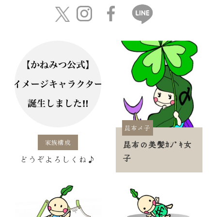
昆布〆子
家族構成
昆布の美髪ｶｼﾞｷ女
子
どうぞよろしくね♪