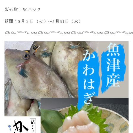
販売数：50パック
期間：5月２日（火）～5月31日（水）
𓆛𓆜𓆝𓆞𓆟
𓆛𓆜𓆝𓆞𓆟‪
𓆛𓆜𓆝𓆞𓆟‪
𓆛𓆜𓆝𓆞