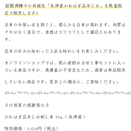
話題沸騰中の高級魚「魚津産かわはぎ昆布じめ」を数量限
定で販売します!!
全身の分厚い皮を剥ぐと、柔らかな白身が現れます。肉質は
クセがなく淡白で、食感はコリコリとして歯応えがありま
す。
昆布の旨みが加わった上品な味わいをお楽しみください。
オンラインショップでは、富山産詰め合せと春セットに入っ
ている商品ですが、漁獲量が不安定なため、通常は単品販売
していない商品です。是非この機会に、ご賞味ください。
𓆛𓆜𓆝𓆞𓆟
𓆛𓆜𓆝𓆞𓆟‪
𓆛𓆜𓆝𓆞𓆟‪
𓆛𓆜𓆝𓆞
彡
☆初夏の感謝祭☆彡
かわはぎ昆布じめ刺し身 50g ＜魚津産＞
特別価格：1,026円（税込）