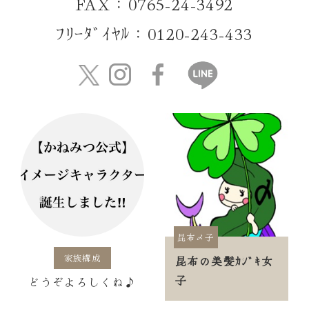
FAX：0765-24-3492
ﾌﾘｰﾀﾞｲﾔﾙ：0120-243-433
昆布〆子
家族構成
昆布の美髪ｶｼﾞｷ女
子
どうぞよろしくね♪