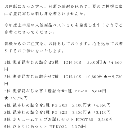
お世話になった方へ、日頃の感謝を込めて、夏のご挨拶に富
山名産昆布じめ刺し身を贈られませんか。
今年度上半期の人気商品ベスト１０を発表します！どうぞご
参考になさってください。
皆様からのご注文を、お待ちしております。心を込めてお贈
りするお手伝いをいたします。
1位 漁音昆布じめ詰合せ5種 IGN-50S 5,400円★→4,860
円
2位 漁音昆布じめ詰合せ7種 IGN-10S 10,800円★→9,720
円
3位 漁音昆布じめ富山産詰合せ5種 TY-80 8,640円
★→7,776円
4位 昆布じめ詰合せ5種 PG-50N 5,400円★→4,860円
5位 昆布じめ詰合せ4種 PG-32N 3,456円★→3,110円
5位 ボリュームアップお試しセット HPOT30 3,240円
5位 ひとりじめセット
HPKO22
2,376円