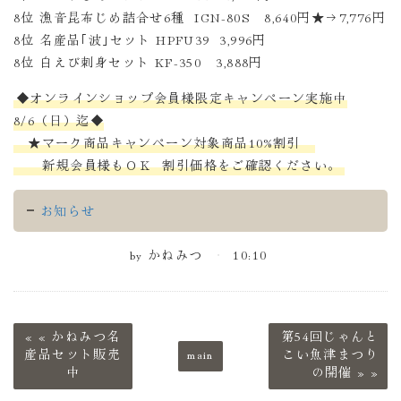
8位 漁音昆布じめ詰合せ6種 IGN-80S 8,640円★→7,776円
8位 名産品｢波｣セット HPFU39 3,996円
8位 白えび刺身セット KF-350 3,888円
◆オンラインショップ会員様限定キャンペーン実施中
8/6（日）迄◆
★マーク商品キャンペーン対象商品10%割引
新規会員様もＯＫ 割引価格をご確認ください。
お知らせ
by
かねみつ
10:10
«
かねみつ名
第54回じゃんと
産品セット販売
main
こい魚津まつり
中
の開催
»