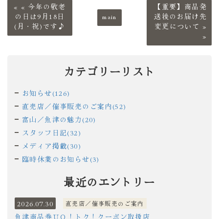
«
今年の敬老
【重要】商品発
の日は9月18日
main
送後のお届け先
(月・祝)です♪
変更について
»
カテゴリーリスト
お知らせ(126)
直売店／催事販売のご案内(52)
富山／魚津の魅力(20)
スタッフ日記(32)
メディア掲載(30)
臨時休業のお知らせ(3)
最近のエントリー
2026.07.30
直売店／催事販売のご案内
魚津商品券ＵＯ！トク！クーポン取扱店