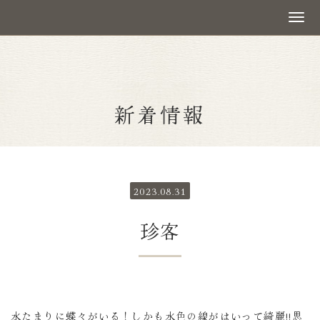
新着情報
2023.08.31
珍客
水たまりに蝶々がいる！しかも水色の線がはいって綺麗!!思