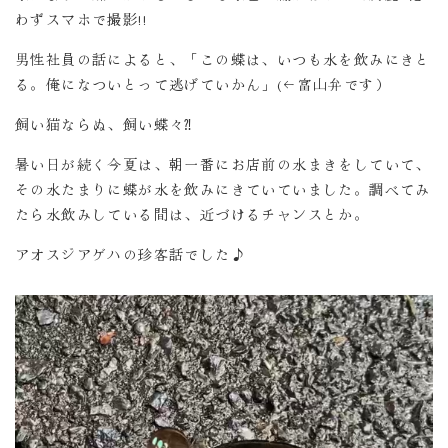
わずスマホで撮影!!
男性社員の話によると、「この蝶は、いつも水を飲みにきと
る。俺になついとって逃げていかん」(←富山弁です）
飼い猫ならぬ、飼い蝶々⁈
暑い日が続く今夏は、朝一番にお店前の水まきをしていて、
その水たまりに蝶が水を飲みにきていていました。調べてみ
たら水飲みしている間は、近づけるチャンスとか。
アオスジアゲハの珍客話でした♪