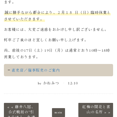
ます。
誠に勝手ながら都合により、２月１８
日（日）臨時休業と
させていただきます。
お客様には、大変ご迷惑をおかけし申し訳ございません。
何卒ご了承のほど宜しくお願い申し上げます。
尚、前後の17日（土）19日（月）は通常どおり10時～18時
営業しております。
直売店／催事販売のご案内
by
かねみつ
12:10
«
藤井八冠、
紅梅の開花と富
公式戦初の“引
main
山の名所
»