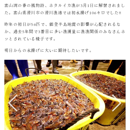
富山湾の春の風物詩、ホタルイカ漁が3月1日に解禁されまし
た。富山県滑川市の滑川漁港では初水揚げ106キロでした!!
昨年の初日が56匹で、能登半島地震の影響が心配されるな
か、過去5年間で3番目に多い漁獲量に漁漁関係のみなさんホ
ッとされている様子です。
明日からの水揚げに大いに期待したいです。