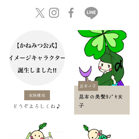
昆布〆子
家族構成
昆布の美髪ｶｼﾞｷ女
子
どうぞよろしくね♪