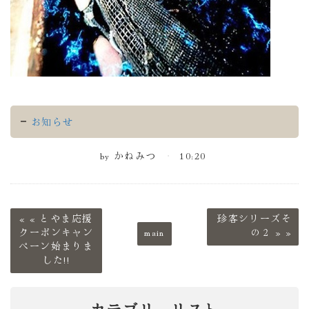
お知らせ
by
かねみつ
10:20
«
とやま応援
珍客シリーズそ
クーポンキャン
main
の２
»
ペーン始まりま
した!!
カテゴリーリスト