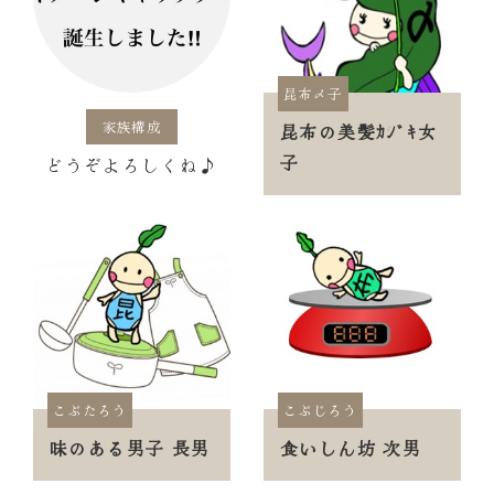
昆布〆子
家族構成
昆布の美髪ｶｼﾞｷ女
子
どうぞよろしくね♪
こぶたろう
こぶじろう
味のある男子 長男
食いしん坊 次男