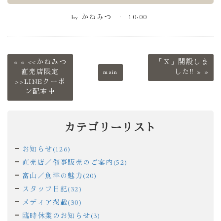
by
かねみつ
10:00
«
<<かねみつ
「Ｘ」開設しま
直売店限定
main
した‼
»
>>LINEクーポ
ン配布中
カテゴリーリスト
お知らせ(126)
直売店／催事販売のご案内(52)
富山／魚津の魅力(20)
スタッフ日記(32)
メディア掲載(30)
臨時休業のお知らせ(3)