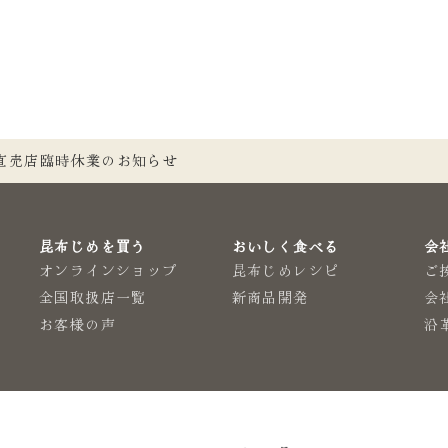
つ直売店臨時休業のお知らせ
昆布じめを買う
おいしく食べる
会
オンラインショップ
昆布じめレシピ
ご
で
全国取扱店一覧
新商品開発
会
お客様の声
沿