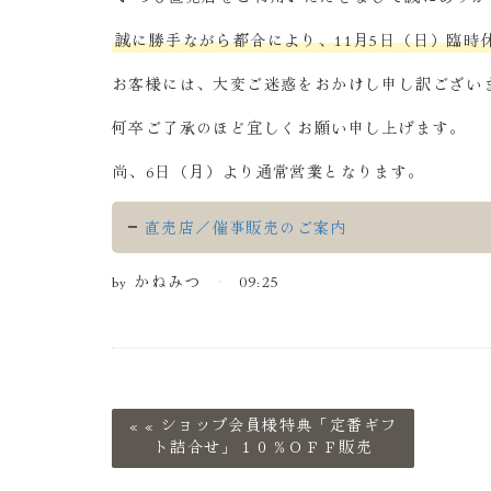
誠に勝手ながら都合により、11月5日（日）臨時
お客様には、大変ご迷惑をおかけし申し訳ござい
何卒ご了承のほど宜しくお願い申し上げます。
尚、6日（月）より通常営業となります。
直売店／催事販売のご案内
by
かねみつ
09:25
«
ショップ会員様特典「定番ギフ
ト詰合せ」１０％ＯＦＦ販売