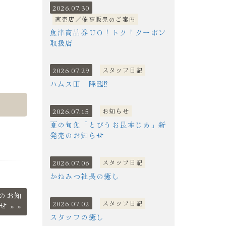
2026.07.30
直売店／催事販売のご案内
魚津商品券ＵＯ！トク！クーポン
取扱店
2026.07.29
スタッフ日記
ハムス田 降臨⁉
2026.07.15
お知らせ
夏の旬魚「とびうお昆布じめ」新
発売のお知らせ
2026.07.06
スタッフ日記
かねみつ社長の癒し
のお知
2026.07.02
スタッフ日記
せ
»
スタッフの癒し