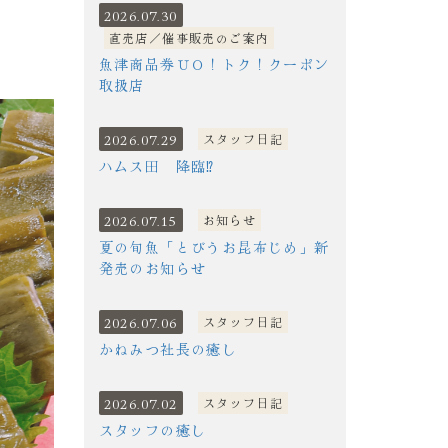
2026.07.30
直売店／催事販売のご案内
魚津商品券ＵＯ！トク！クーポン
取扱店
2026.07.29
スタッフ日記
ハムス田 降臨⁉
2026.07.15
お知らせ
夏の旬魚「とびうお昆布じめ」新
発売のお知らせ
2026.07.06
スタッフ日記
かねみつ社長の癒し
2026.07.02
スタッフ日記
スタッフの癒し