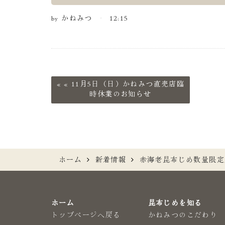
by
かねみつ
12:15
«
11月5日（日）かねみつ直売店臨
時休業のお知らせ
ホーム
新着情報
赤海老昆布じめ数量限定
ホーム
昆布じめを知る
トップページへ戻る
かねみつのこだわり